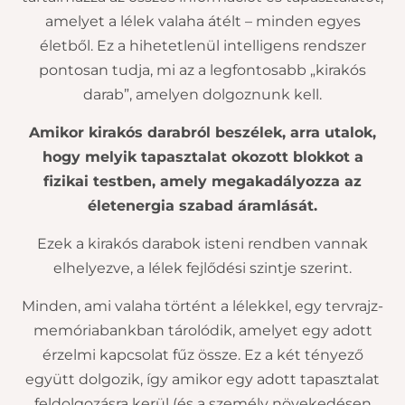
amelyet a lélek valaha átélt – minden egyes
életből. Ez a hihetetlenül intelligens rendszer
pontosan tudja, mi az a legfontosabb „kirakós
darab”, amelyen dolgoznunk kell.
Amikor kirakós darabról beszélek, arra utalok,
hogy melyik tapasztalat okozott blokkot a
fizikai testben, amely megakadályozza az
életenergia szabad áramlását.
Ezek a kirakós darabok isteni rendben vannak
elhelyezve, a lélek fejlődési szintje szerint.
Minden, ami valaha történt a lélekkel, egy tervrajz-
memóriabankban tárolódik, amelyet egy adott
érzelmi kapcsolat fűz össze. Ez a két tényező
együtt dolgozik, így amikor egy adott tapasztalat
feldolgozásra kerül (és a személy növekedésen