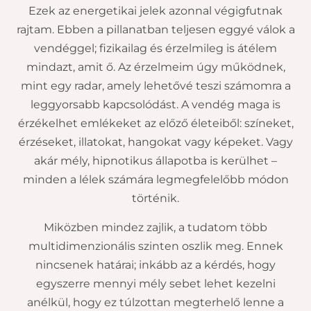
Ezek az energetikai jelek azonnal végigfutnak
rajtam. Ebben a pillanatban teljesen eggyé válok a
vendéggel; fizikailag és érzelmileg is átélem
mindazt, amit ő. Az érzelmeim úgy működnek,
mint egy radar, amely lehetővé teszi számomra a
leggyorsabb kapcsolódást. A vendég maga is
érzékelhet emlékeket az előző életeiből: színeket,
érzéseket, illatokat, hangokat vagy képeket. Vagy
akár mély, hipnotikus állapotba is kerülhet –
minden a lélek számára legmegfelelőbb módon
történik.
Miközben mindez zajlik, a tudatom több
multidimenzionális szinten oszlik meg. Ennek
nincsenek határai; inkább az a kérdés, hogy
egyszerre mennyi mély sebet lehet kezelni
anélkül, hogy ez túlzottan megterhelő lenne a