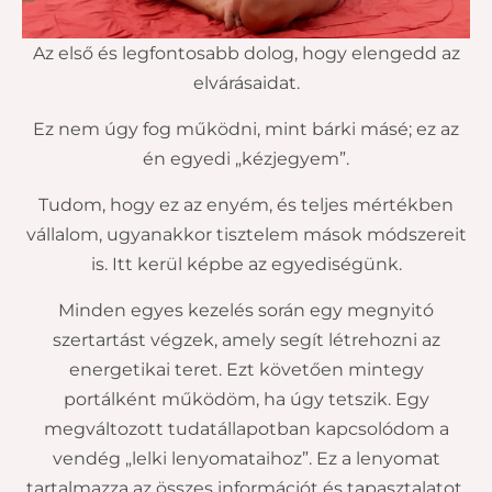
Az első és legfontosabb dolog, hogy elengedd az
elvárásaidat.
Ez nem úgy fog működni, mint bárki másé; ez az
én egyedi „kézjegyem”.
Tudom, hogy ez az enyém, és teljes mértékben
vállalom, ugyanakkor tisztelem mások módszereit
is. Itt kerül képbe az egyediségünk.
Minden egyes kezelés során egy megnyitó
szertartást végzek, amely segít létrehozni az
energetikai teret. Ezt követően mintegy
portálként működöm, ha úgy tetszik. Egy
megváltozott tudatállapotban kapcsolódom a
vendég „lelki lenyomataihoz”. Ez a lenyomat
tartalmazza az összes információt és tapasztalatot,