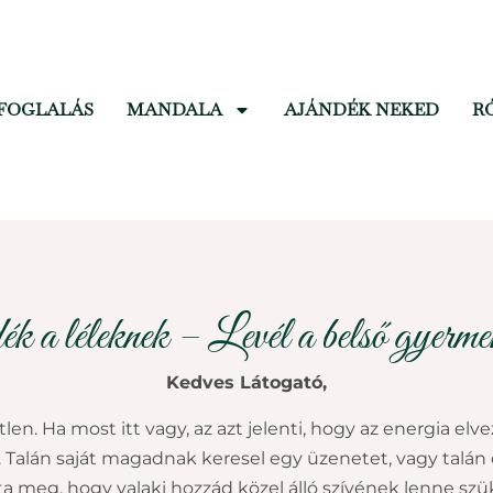
FOGLALÁS
MANDALA
AJÁNDÉK NEKED
R
k a léleknek – Levél a belső gyerm
Kedves Látogató,
tlen. Ha most itt vagy, az azt jelenti, hogy az energia elve
a. Talán saját magadnak keresel egy üzenetet, vagy talán
a meg, hogy valaki hozzád közel álló szívének lenne szü