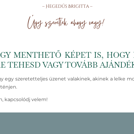
EGY MENTHETŐ KÉPET IS, HOGY
RE TEHESD VAGY TOVÁBB AJÁNDÉ
agy egy szeretetteljes üzenet valakinek, akinek a lelke m
ténjen.
n, kapcsolódj velem!