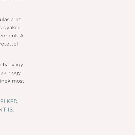
lásra, az
és gyakran
lennénk. A
retettel
etve vagy.
ak, hogy
kinek most
LELKED,
T IS.