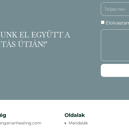
Elolvasta
JUNK EL EGYÜTT A
TÁS ÚTJÁN!"
ség
Oldalak
ungarianhealing.com
Mandalák