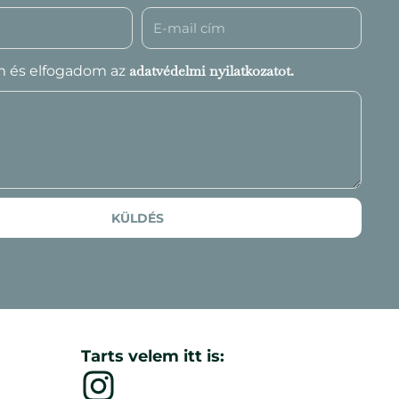
adatvédelmi nyilatkozatot.
m és elfogadom az
KÜLDÉS
Tarts velem itt is: