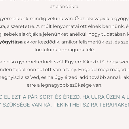
az ajándékra.
gyermekünk mindig velünk van. Ő az, aki vágyik a gyógyu
ra, a szeretetre. A múlt lenyomatai ott élnek bennünk, 
gi sebek alakítják a jelenünket anélkül, hogy tudatában 
gyógyítása
akkor kezdődik, amikor felismerjük ezt, és sze
fordulunk önmagunk felé.
l a belső gyermekednek szól. Egy emlékeztető, hogy szer
nden fájdalmon túl ott van a fény. Engedd meg magadn
megnyisd a szíved, és ha úgy érzed, add tovább annak, a
erre a legnagyobb szüksége van.
 EL EZT A PÁR SORT ÉS ÉREZD, HA ÚJRA ÜZEN A 
 SZÜKSÉGE VAN RÁ. TEKINTHETSZ RÁ TERÁPIAKÉN