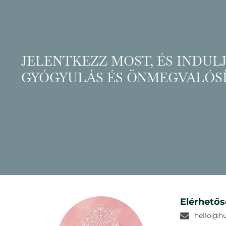
JELENTKEZZ MOST, ÉS INDUL
GYÓGYULÁS ÉS ÖNMEGVALÓSÍ
Elérhető
hello@h