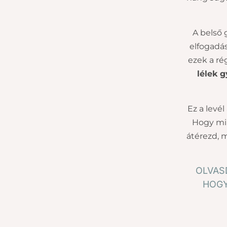
A belső 
elfogadás
ezek a ré
lélek 
Ez a levé
Hogy mi
átérezd, 
OLVASD
HOGY