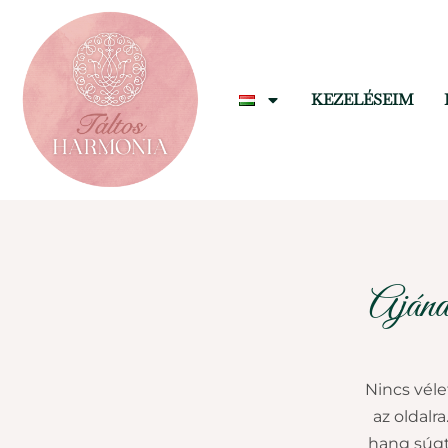
KEZELÉSEIM
Ajándé
Nincs véle
az oldalr
hang súgt