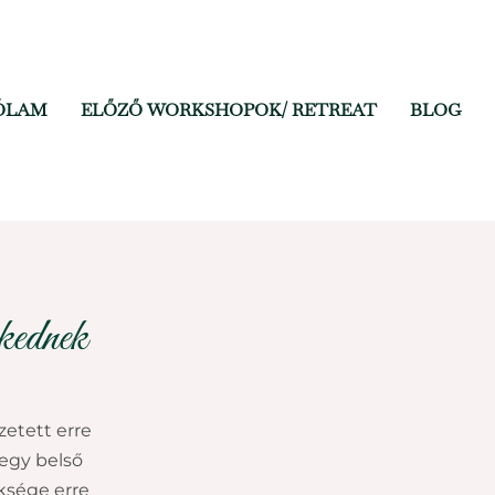
ÓLAM
ELŐZŐ WORKSHOPOK/ RETREAT
BLOG
ekednek
zetett erre
 egy belső
ksége erre